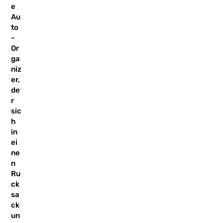
e
Au
to
-
Or
ga
niz
er,
de
r
sic
h
in
ei
ne
n
Ru
ck
sa
ck
un