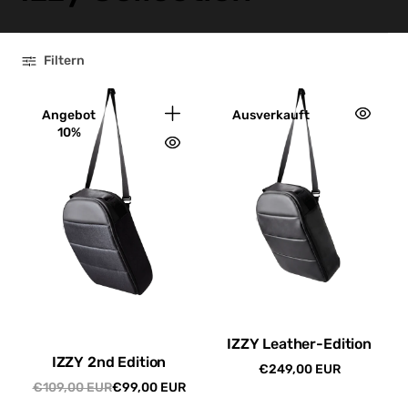
Filtern
Angebot
Ausverkauft
10%
IZZY Leather-Edition
IZZY 2nd Edition
€249,00 EUR
Regulärer
€109,00 EUR
€99,00 EUR
Preis
Regulärer
Angebotspreis