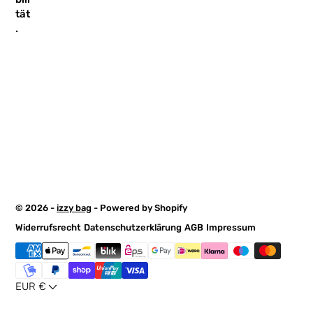
tät
.
© 2026 -
izzy bag
- Powered by Shopify
Widerrufsrecht
Datenschutzerklärung
AGB
Impressum
EUR €